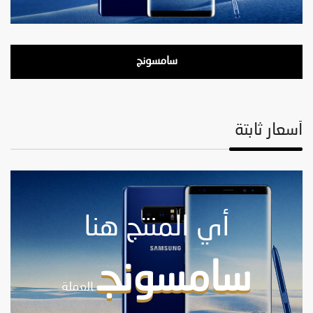
سامسونج
أسعار ثابتة
أي المنتج هنا
سامسونج
العملة