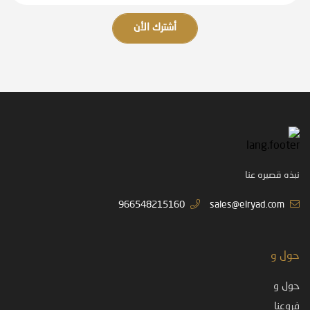
أشترك الأن
نبذه قصيره عنا
966548215160
sales@elryad.com
حول و
حول و
فروعنا