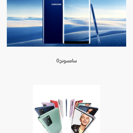
سامسونج0