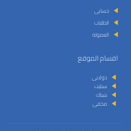
حسابى
الطلبات
العمولة
اقسام الموقع
دولابى
سبليت
شباك
مخفى