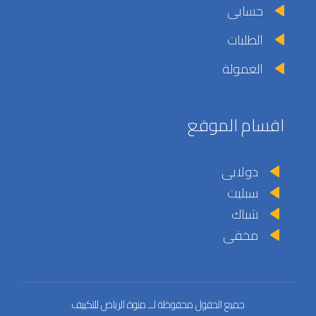
حسابى
الطلبات
العمولة
اقسام الموقع
دولابى
سبليت
شباك
مخفى
جميع الحقول محفوظة لــ منوة الرياض للتكييف