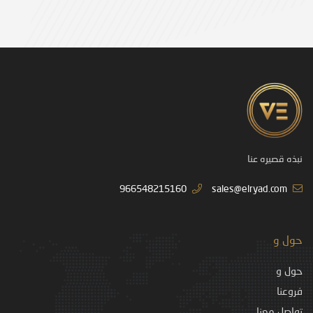
نبذه قصيره عنا
966548215160
sales@elryad.com
حول و
حول و
فروعنا
تواصل معنا