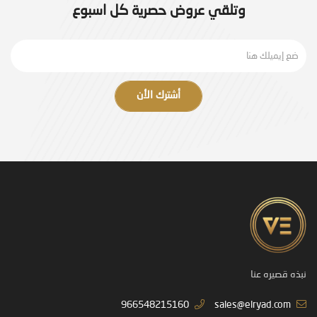
وتلقي عروض حصرية كل اسبوع
أشترك الأن
نبذه قصيره عنا
966548215160
sales@elryad.com