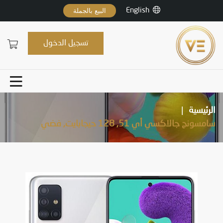
English
البيع بالجملة
تسجيل الدخول
الرئيسية
|
سامسونج جالاكسي أي 51, 128 حيجابايت, فضي