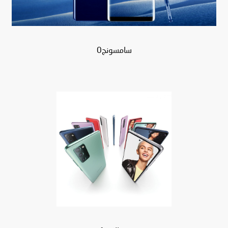
سامسونج0