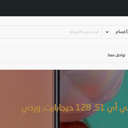
تواصل معنا
ابايت, وردي