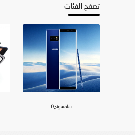
تصفح الفئات
سامسونج0