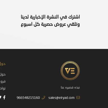
اشترك في النشرة الإخبارية لدينا
وتلقي عروض حصرية كل اسبوع
حول
حول 
فروع
نبذه قصيره عنا
تواص
966548215160
sales@elryad.com